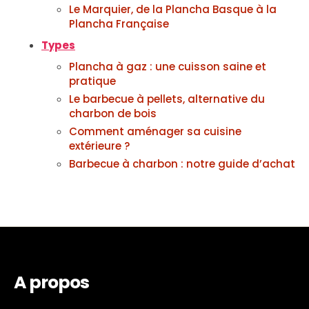
Le Marquier, de la Plancha Basque à la
Plancha Française
Types
Plancha à gaz : une cuisson saine et
pratique
Le barbecue à pellets, alternative du
charbon de bois
Comment aménager sa cuisine
extérieure ?
Barbecue à charbon : notre guide d’achat
A propos