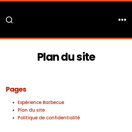
J'aime
le
barbecue
Plan du site
Pages
Expérience Barbecue
Plan du site
Politique de confidentialité